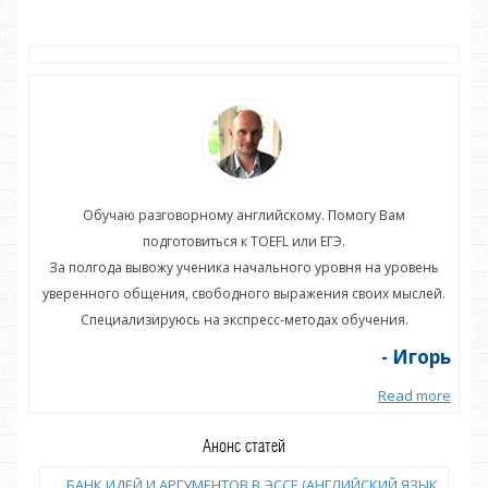
Обучаю разговорному английскому. Помогу Вам
подготовиться к TOEFL или ЕГЭ.
нь
За полгода вывожу ученика начального уровня на уровень
З
ей.
уверенного общения, свободного выражения своих мыслей.
ув
Специализируюсь на экспресс-методах обучения.
орь
- Игорь
more
Read more
Анонс статей
БАНК ИДЕЙ И АРГУМЕНТОВ В ЭССЕ (АНГЛИЙСКИЙ ЯЗЫК