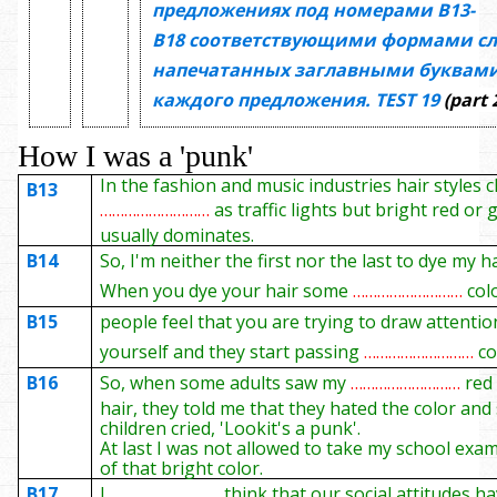
предложениях под номерами
В13-
В18
соответствующими формами сл
напечатанных заглавными буквами
каждого предложения.
TEST
19
(part 
How I was a 'punk'
In the fashion and music industries hair styles 
B13
………………………
as traffic lights but bright red or
usually dominates.
B14
So, I'm neither the first nor the last to dye my h
When you dye your hair some
………………………
col
B15
people feel that you are trying to draw attentio
yourself and they start passing
………………………
c
B16
So, when some adults saw my
………………………
red
hair, they told me that they hated the color an
children cried, 'Look­it's a punk'.
At last I was not allowed to take my school ex
of that bright color.
B17
I
………………………
think that our social attitudes h