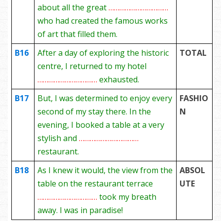
about all the great
……………………………
who had created the famous works
of art that filled them.
B16
After a day of exploring the historic
TOTAL
centre, I returned to my hotel
……………………………
exhausted.
B17
But, I was determined to enjoy every
FASHIO
second of my stay there. In the
N
evening, I booked a table at a very
stylish and
……………………………
restaurant.
B18
As I knew it would, the view from the
ABSOL
table on the restaurant terrace
UTE
……………………………
took my breath
away. I was in paradise!