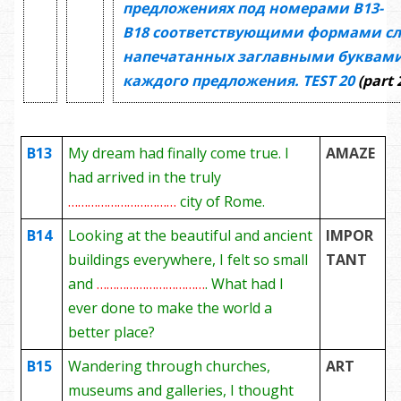
предложениях под номерами
В13-
В18
соответствующими формами сл
напечатанных заглавными буквами
каждого предложения.
TEST
20
(part 
B13
My dream had finally come true. I
AMAZE
had arrived in the truly
……………………………
city of Rome.
B14
Looking at the beautiful and ancient
IMPOR
buildings everywhere, I felt so small
TANT
and
……………………………
. What had I
ever done to make the world a
better place?
B15
Wandering through churches,
ART
museums and galleries, I thought