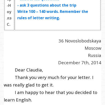
- ask
3 questions
about the trip
-Н
Write
100 – 140 words
. Remember the
оу
rules of letter writing.
лз
С.
36 Novoslobodskaya
Moscow
Russia
December 7th, 2014
Dear Claudia,
Thank you very much for your letter. I
was really glad to get it.
I am happy to hear that you decided to
learn English.