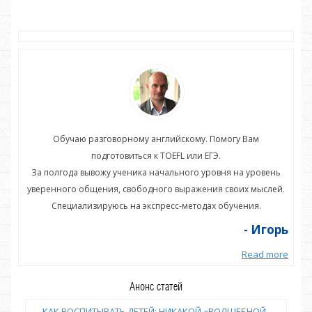
Обучаю разговорному английскому. Помогу Вам
подготовиться к TOEFL или ЕГЭ.
нь
За полгода вывожу ученика начального уровня на уровень
З
ей.
уверенного общения, свободного выражения своих мыслей.
ув
Специализируюсь на экспресс-методах обучения.
орь
- Игорь
more
Read more
Анонс статей
КАК ВОСПИТЫВАТЬ ДЕТЕЙ: НИКАКОЙ «ВОЛШЕБНОЙ