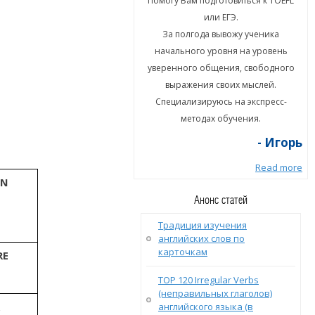
гу Вам подготовиться к TOEFL
Помогу Вам подготовиться к TOEFL
или ЕГЭ.
или ЕГЭ.
а полгода вывожу ученика
За полгода вывожу ученика
ального уровня на уровень
начального уровня на уровень
енного общения, свободного
уверенного общения, свободного
ыражения своих мыслей.
выражения своих мыслей.
циализируюсь на экспресс-
Специализируюсь на экспресс-
методах обучения.
методах обучения.
- Игорь
- Игорь
Read more
Read more
ON
Анонс статей
Традиция изучения
английских слов по
карточкам
RE
TOP 120 Irregular Verbs
(неправильных глаголов)
английского языка (в