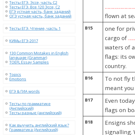
Тесты ЕГЭ. Эссе, часть C2
………………
Тесты ЕГЭ. Все 120 Эссе, C2
ЕГЭ устная часть, банк заданий
flown at se
ОГЭ устная часть, банк заданий
B15
one for pri
Тесты ЕГЭ. Чтение, часть 1
cargo of
…
КИМы ЕГЭ-2017
waters of a
130 Сommon Mistakes in English
flags: its 
language (Grammar)
TOEFL Essay Samples
country.
Topics
B16
To not fly 
Emotions
meant you 
ЕГЭ & ГИА words
B17
Even today
Тесты по грамматике
(Английский)
flags on bo
Тесты разные (английский)
B18
Ensigns sho
Как выучить английский язык?
Грамматика (Английский)
signalling.