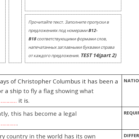
Помогу Вам подготовиться к TOEFL
Помо
или ЕГЭ.
За полгода вывожу ученика
З
Прочитайте текст. Заполните пропуски в
начального уровня на уровень
нач
уверенного общения, свободного
увер
предложениях под номерами
В12-
выражения своих мыслей.
в
В18
соответствующими формами слов,
Специализируюсь на экспресс-
Спе
напечатанных заглавными буквами справа
методах обучения.
TEST
14
(
part 2)
от каждого предложения.
- Игорь
Read more
days of Christopher Columbus it has been a
NATI
or a ship
to fly a flag showing what
……………
it is.
ly, this has become a legal
REQUI
…………
.
y country in the world has its own
DIFFER