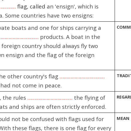
……………
flag, called
an 'ensign', which is
a. Some countries have two ensigns:
vate boats and one for ships carrying a
COMM
…………………………
products. A boat in the
 foreign country should always fly two
own ensign and the flag of the foreign
the other country's flag
……………………………
TRADI
had not come in peace.
, the rules
……………………………
the flying of
REGAR
ats and ships are often strictly enforced.
uld not be confused with flags used for
MEAN
 With these flags, there is one flag for every