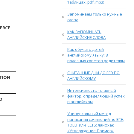
таблицах, pdf, mp3)
Запоминаем только нужные
слова
ERCE
КАК ЗАПОМИНАТЬ
АНГЛИЙСКИЕ СЛОВА
Как обучать детей
английскому языку: 8
полезных советов родителям
СЧИТАННЫЕ ДНИ ДО ЕГЭ ПО
TION
АНГЛИЙСКОМУ
Интенсивность - главный
фактор, определяющий успех
D
в английском
Универсальный метод
написания сочинений по ЕГЭ,
TOELF или IELTS: лайфхак
«Утверждение-Пример»