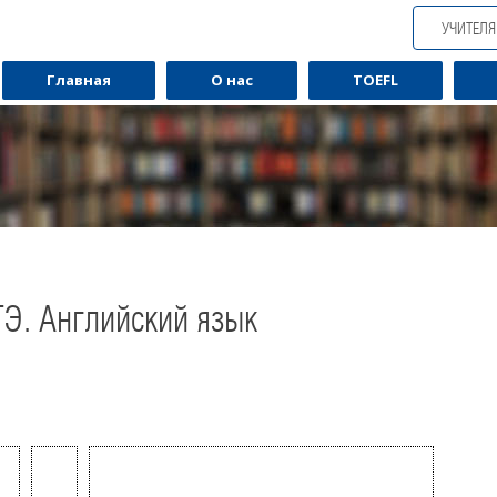
УЧИТЕЛ
Главная
О нас
TOEFL
ГЭ. Английский язык
Обучаю разговорному английскому.
Обуча