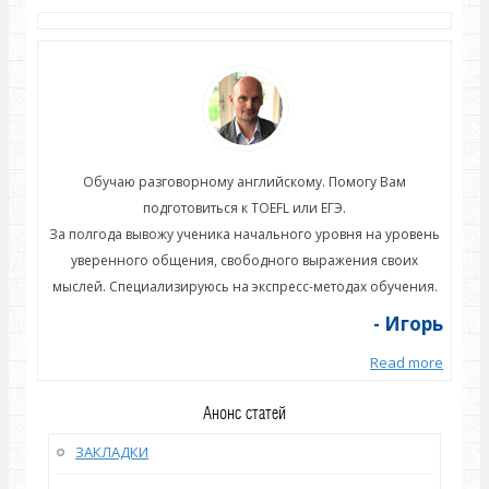
Обучаю разговорному английскому. Помогу Вам
подготовиться к TOEFL или ЕГЭ.
овень
За полгода вывожу ученика начального уровня на уровень
За п
их
уверенного общения, свободного выражения своих
у
ния.
мыслей. Специализируюсь на экспресс-методах обучения.
мыс
горь
- Игорь
 more
Read more
Анонс статей
ЗАКЛАДКИ