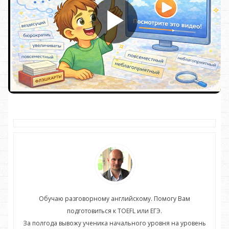
Обучаю разговорному английскому. Помогу Вам
подготовиться к TOEFL или ЕГЭ.
нь
За полгода вывожу ученика начального уровня на уровень
З