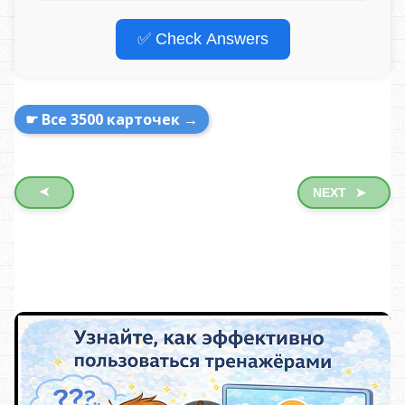
✅ Check Answers
☛ Все 3500 карточек →
➤
NEXT
➤