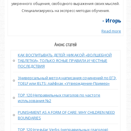
ей.
уверенного общения, свободного выражения своих мыслей.
ув
Специализируюсь на экспресс-методах обучения.
орь
- Игорь
more
Read more
Анонс статей
КАК ВОСПИТЫВАТЬ ДЕТЕЙ: НИКАКОЙ «ВОЛШЕБНОЙ
ТАБЛЕТКИ», ТОЛЬКО ЯСНЫЕ ПРАВИЛА И ЧЕСТНЫЕ
ПОСЛЕДСТВИЯ
Универсальный метод написания сочинений по ЕГЭ,
TOELF или IELTS: лайфхак «Утверждение-Пример»
TOP 120 Неправильных глаголов по частоте
испльзования №2
PUNISHMENT AS A FORM OF CARE: WHY CHILDREN NEED
BOUNDARIES
TOP 120 Irregular Verbs (неправильных глаголов)