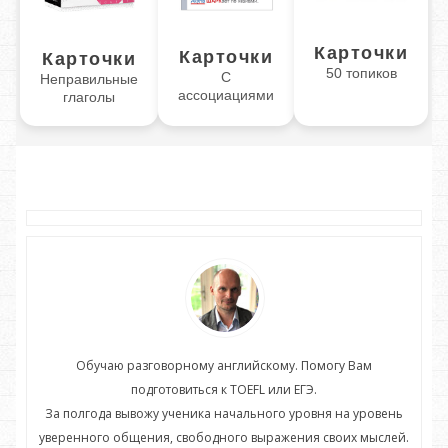
Карточки
Карточки
Карточки
50 топиков
С
Неправильные
ассоциациями
глаголы
Обучаю разговорному английскому. Помогу Вам
подготовиться к TOEFL или ЕГЭ.
нь
За полгода вывожу ученика начального уровня на уровень
З
ей.
уверенного общения, свободного выражения своих мыслей.
ув