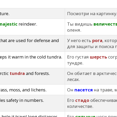
ture.
Посмотри на картинку
majestic
reindeer.
Ты видишь
величест
оленя.
that are used for defense and
У него есть
рога
, кото
для защиты и поиска 
eps it warm in the cold tundra.
Его густая
шерсть
согр
тундре.
Arctic
tundra
and forests.
Он обитает в арктиче
лесах.
ass, moss, and lichens.
Он
пасется
на траве, 
es safety in numbers.
Его
стадо
обеспечивае
количестве.
 help it travel long distances.
Его
сильные
ноги пом