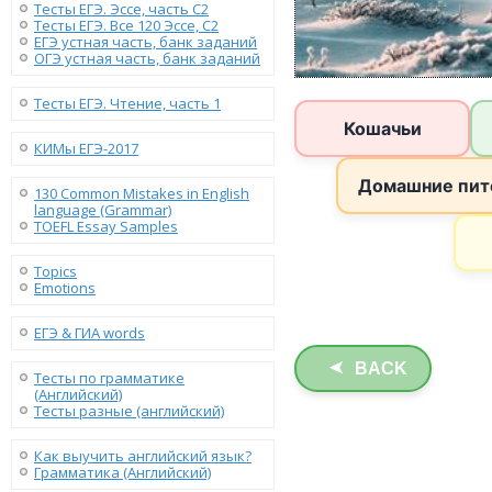
Тесты ЕГЭ. Эссе, часть C2
Тесты ЕГЭ. Все 120 Эссе, C2
ЕГЭ устная часть, банк заданий
ОГЭ устная часть, банк заданий
Тесты ЕГЭ. Чтение, часть 1
КИМы ЕГЭ-2017
130 Сommon Mistakes in English
language (Grammar)
TOEFL Essay Samples
Topics
Emotions
ЕГЭ & ГИА words
BACK
➤
Тесты по грамматике
(Английский)
Тесты разные (английский)
Как выучить английский язык?
Грамматика (Английский)