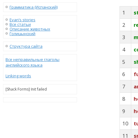
Грамматика (Испанский)
1
s
Evan’s stories
2
r
Все статьи
Описание животных
Голицынский
3
m
Структура сайта
4
c
Все неправильные глаголы
5
s
английского языка
6
f
Linking words
7
a
[Shack Forms] Init failed
8
h
9
h
10
t
11
s