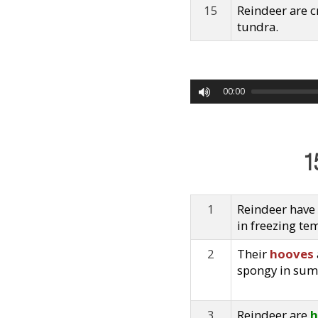
15
Reindeer are c
tundra.
00:00
1
1
Reindeer have
in freezing te
2
Their
hooves
spongy in sum
3
Reindeer are
h