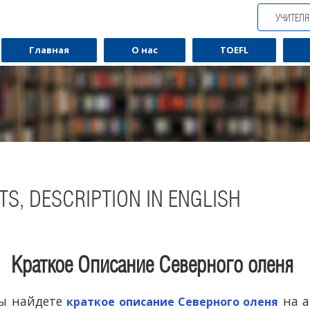
УЧИТЕЛ
Главная
О нас
TOEFL
TS, DESCRIPTION IN ENGLISH
Краткое Описание Северного оленя
Обучаю разговорному английскому.
Обуча
вы найдете
на а
краткое описание Северного оленя