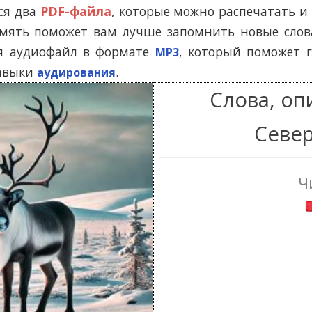
Помогу Вам подготовиться к TOEFL
Помо
ся два
PDF-файла
, которые можно распечатать 
или ЕГЭ.
амять поможет вам лучше запомнить новые слова
За полгода вывожу ученика
З
ся аудиофайл в формате
, который поможет 
начального уровня на уровень
MP3
нач
уверенного общения, свободного
увер
навыки
.
аудирования
выражения своих мыслей.
в
Слова, о
Специализируюсь на экспресс-
Спе
методах обучения.
Север
- Игорь
Read more
Ч