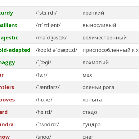
turdy
/ˈstɜːrdi/
крепкий
esilient
/rɪˈzɪljənt/
выносливый
ajestic
/məˈdʒɛstɪk/
величественный
old-adapted
/koʊld əˈdæptɪd/
приспособленный к 
haggy
/ˈʃæɡi/
лохматый
ur
/fɜːr/
мех
ntlers
/ˈæntlərz/
оленьи рога
ooves
/huːvz/
копыта
erd
/hɜːrd/
стадо
undra
/ˈtʌndrɑː/
тундра
now
/snoʊ/
снег