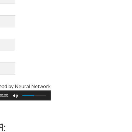
ead by Neural Network
00:00
Я: