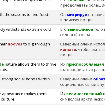
преодолевать большие
th the seasons to find food.
Он
мигрирует
в завис
в поисках пищи.
dy withstands extreme cold.
Его
выносливое
тело 
сильный холод.
their
hooves
to dig through
Северные олени испол
копыта
, чтобы рыть с
пищи.
le
nature allows them to thrive
Их
приспособляемая
tats.
им процветать в разны
m
strong social bonds within
Северные олени
обра
социальные связи внут
c
appearance makes them
Их
величественный
в
c culture.
символом арктической