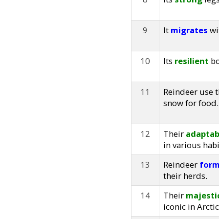
9
It
migrates
wi
10
Its
resilient
bo
11
Reindeer use 
snow for food.
12
Their
adaptab
in various habi
13
Reindeer
for
their herds.
14
Their
majesti
iconic in Arcti