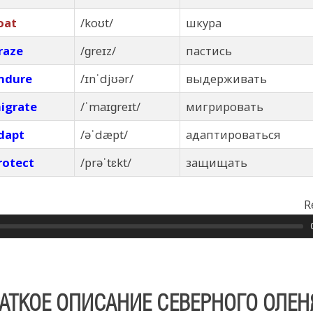
oat
/koʊt/
шкура
raze
/ɡreɪz/
пастись
ndure
/ɪnˈdjʊər/
выдерживать
igrate
/ˈmaɪɡreɪt/
мигрировать
dapt
/əˈdæpt/
адаптироваться
rotect
/prəˈtɛkt/
защищать
R
АТКОЕ ОПИСАНИЕ СЕВЕРНОГО ОЛЕН