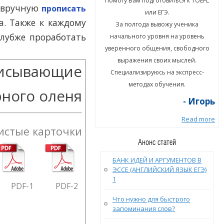
гу Вам подготовиться к TOEFL
Помогу Вам подготовиться к TOEFL
и вручную
прописать
или ЕГЭ.
или ЕГЭ.
. Также к каждому
а полгода вывожу ученика
За полгода вывожу ученика
глубже проработать
ального уровня на уровень
начального уровня на уровень
енного общения, свободного
уверенного общения, свободного
ыражения своих мыслей.
выражения своих мыслей.
писывающие
циализируюсь на экспресс-
Специализируюсь на экспресс-
методах обучения.
методах обучения.
ного оленя
- Игорь
- Игорь
Read more
Read more
истые карточки
Анонс статей
БАНК ИДЕЙ И АРГУМЕНТОВ В
ЭССЕ (АНГЛИЙСКИЙ ЯЗЫК ЕГЭ)
1
PDF
-1
PDF
-2
Что нужно для быстрого
запоминания слов?