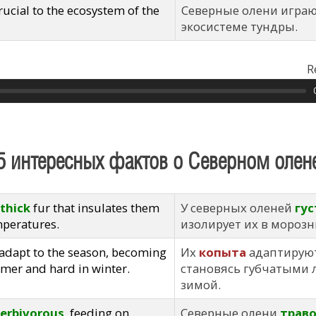
rucial to the ecosystem of the
Северные олени играю
экосистеме тундры.
R
5 интересных фактов о Северном олене
thick
fur that insulates them
У северных оленей
гу
mperatures.
изолирует их в морозн
adapt to the season, becoming
Их
копыта
адаптируютс
mer and hard in winter.
становясь губчатыми 
зимой.
erbivorous
, feeding on
Северные олени
трав