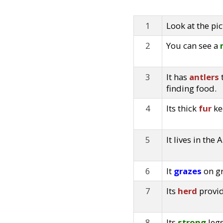
1
Look at the pic
2
You can see a
3
It has
antlers
finding food.
4
Its thick
fur
ke
5
It lives in the 
6
It
grazes
on gr
7
Its
herd
provid
8
Its
strong
legs