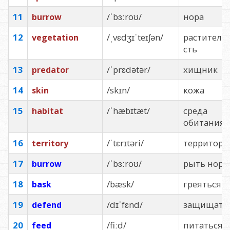
11
/ˈbɜːroʊ/
нора
burrow
12
/ˌvɛdʒɪˈteɪʃən/
раститель
vegetation
сть
13
/ˈprɛdətər/
хищник
predator
14
/skɪn/
кожа
skin
15
/ˈhæbɪtæt/
среда
habitat
обитания
16
/ˈtɛrɪtəri/
территори
territory
17
/ˈbɜːroʊ/
рыть нору
burrow
18
/bæsk/
греяться
bask
19
/dɪˈfɛnd/
защищать
defend
20
/fiːd/
питаться
feed