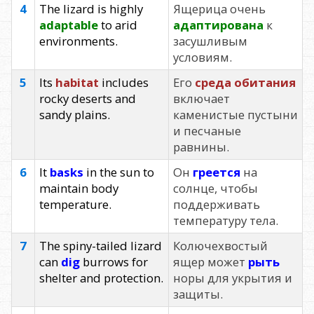
4
The lizard is highly
Ящерица очень
adaptable
to arid
адаптирована
к
environments.
засушливым
условиям.
5
Its
habitat
includes
Его
среда обитания
rocky deserts and
включает
sandy plains.
каменистые пустыни
и песчаные
равнины.
6
It
basks
in the sun to
Он
греется
на
maintain body
солнце, чтобы
temperature.
поддерживать
температуру тела.
7
The spiny-tailed lizard
Колючехвостый
can
dig
burrows for
ящер может
рыть
shelter and protection.
норы для укрытия и
защиты.