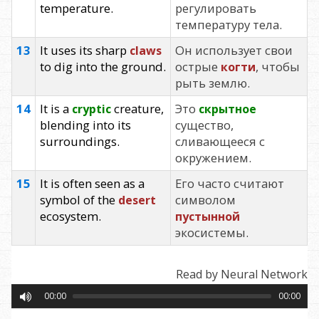
temperature.
регулировать
температуру тела.
13
It uses its sharp
Он использует свои
claws
to dig into the ground.
острые
, чтобы
когти
рыть землю.
14
It is a
creature,
Это
cryptic
скрытное
blending into its
существо,
surroundings.
сливающееся с
окружением.
15
It is often seen as a
Его часто считают
symbol of the
символом
desert
ecosystem.
пустынной
экосистемы.
Read by Neural Network
00:00
00:00