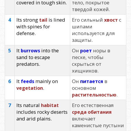
covered in tough skin.
тело, покрытое
твердой кожей.
4
Its strong
is lined
Его сильный
с
tail
хвост
with spines for
шипами
defense.
используется для
защиты.
5
It
into the
Он
норы в
burrows
роет
sand to escape
песке, чтобы
predators.
скрыться от
хищников.
6
It
mainly on
Он
в
feeds
питается
.
основном
vegetation
.
растительностью
7
Its natural
Его естественная
habitat
includes rocky deserts
среда обитания
and arid plains.
включает
каменистые пустыни