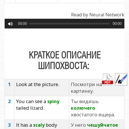
Read by Neural Network
00:00
00:00
КРАТКОЕ ОПИСАНИЕ
ШИПОХВОСТА:
1
Look at the picture.
Посмотри на
картинку.
2
You can see a
Ты видишь
spiny
tailed lizard.
колючего
хвостатого ящера.
3
It has a
body
У него
scaly
чешуйчатое