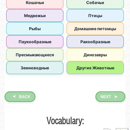
➤
BACK
NEXT
➤
Vocabulary: