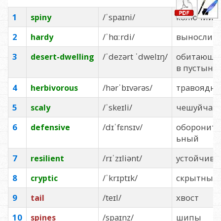
1
/ˈspaɪni/
колючий
spiny
2
/ˈhɑːrdi/
вынослив
hardy
3
/ˈdezərt ˈdwelɪŋ/
обитающи
desert-dwelling
в пустыне
4
/hərˈbɪvərəs/
травоядн
herbivorous
5
/ˈskeɪli/
чешуйчат
scaly
6
/dɪˈfɛnsɪv/
обороните
defensive
ьный
7
/rɪˈzɪliənt/
устойчив
resilient
8
/ˈkrɪptɪk/
скрытный
cryptic
9
/teɪl/
хвост
tail
10
/spaɪnz/
шипы
spines