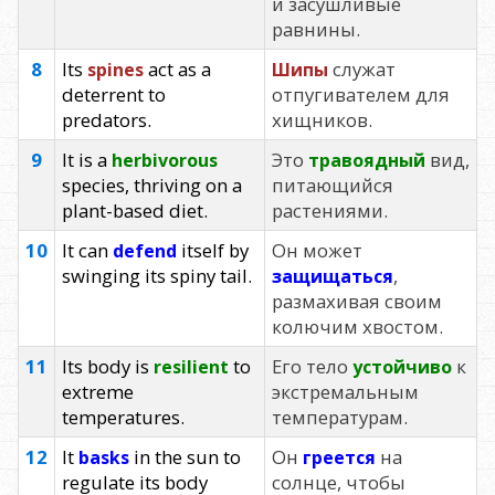
и засушливые
равнины.
8
Its
act as a
служат
spines
Шипы
deterrent to
отпугивателем для
predators.
хищников.
9
It is a
Это
вид,
herbivorous
травоядный
species, thriving on a
питающийся
plant-based diet.
растениями.
10
It can
itself by
Он может
defend
swinging its spiny tail.
,
защищаться
размахивая своим
колючим хвостом.
11
Its body is
to
Его тело
к
resilient
устойчиво
extreme
экстремальным
temperatures.
температурам.
12
It
in the sun to
Он
на
basks
греется
regulate its body
солнце, чтобы