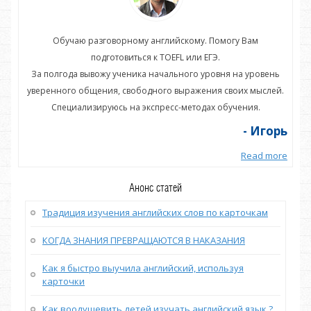
Обучаю разговорному английскому. Помогу Вам
подготовиться к TOEFL или ЕГЭ.
нь
За полгода вывожу ученика начального уровня на уровень
З
ей.
уверенного общения, свободного выражения своих мыслей.
ув
Специализируюсь на экспресс-методах обучения.
орь
- Игорь
more
Read more
Анонс статей
Традиция изучения английских слов по карточкам
КОГДА ЗНАНИЯ ПРЕВРАЩАЮТСЯ В НАКАЗАНИЯ
Как я быстро выучила английский, используя
карточки
Как воодушевить детей изучать английский язык ?