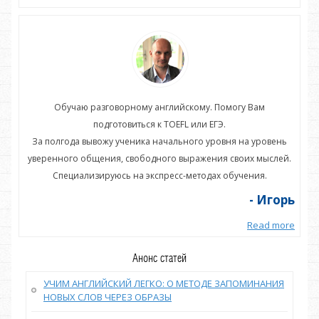
Обучаю разговорному английскому. Помогу Вам
подготовиться к TOEFL или ЕГЭ.
нь
За полгода вывожу ученика начального уровня на уровень
З
ей.
уверенного общения, свободного выражения своих мыслей.
ув
Специализируюсь на экспресс-методах обучения.
орь
- Игорь
more
Read more
Анонс статей
УЧИМ АНГЛИЙСКИЙ ЛЕГКО: О МЕТОДЕ ЗАПОМИНАНИЯ
НОВЫХ СЛОВ ЧЕРЕЗ ОБРАЗЫ