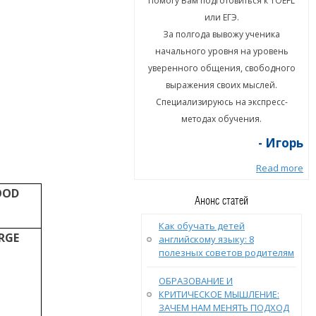
гу Вам подготовиться к TOEFL
Помогу Вам подготовиться к TOEFL
или ЕГЭ.
или ЕГЭ.
а полгода вывожу ученика
За полгода вывожу ученика
ального уровня на уровень
начального уровня на уровень
енного общения, свободного
уверенного общения, свободного
ыражения своих мыслей.
выражения своих мыслей.
циализируюсь на экспресс-
Специализируюсь на экспресс-
методах обучения.
методах обучения.
- Игорь
- Игорь
Read more
Read more
OOD
Анонс статей
Как обучать детей
RGE
английскому языку: 8
полезных советов родителям
ОБРАЗОВАНИЕ И
КРИТИЧЕСКОЕ МЫШЛЕНИЕ:
ЗАЧЕМ НАМ МЕНЯТЬ ПОДХОД