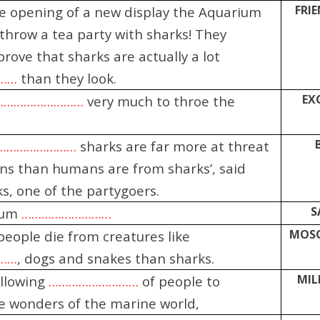
FRI
e opening of a new display the Aquarium
throw a tea party with sharks! They
rove that sharks are actually a lot
………
than they look.
EX
………………………
very much to throe the
……………………
sharks are far more at threat
s than humans are from sharks’, said
s, one of the partygoers.
S
ium
………………………
MOS
eople die from creatures like
……
, dogs and snakes than sharks.
MIL
allowing
………………………
of people to
he wonders of the marine world,