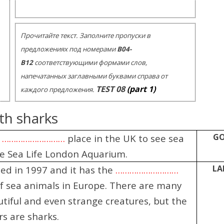
Помогу Вам подготовиться к TOEFL
Помо
или ЕГЭ.
За полгода вывожу ученика
З
Прочитайте текст. Заполните пропуски в
начального уровня на уровень
нач
уверенного общения, свободного
увер
предложениях под номерами
В04-
выражения своих мыслей.
в
В12
соответствующими формами слов,
Специализируюсь на экспресс-
Спе
напечатанных заглавными буквами справа от
методах обучения.
TEST
08
(part 1)
каждого предложения.
- Игорь
ith sharks
Read more
G
o
………………………
place in the UK to see sea
he Sea Life London Aquarium.
LA
ed in 1997 and it has the
………………………
of sea animals in Europe. There are many
utiful and even strange creatures, but the
rs are sharks.