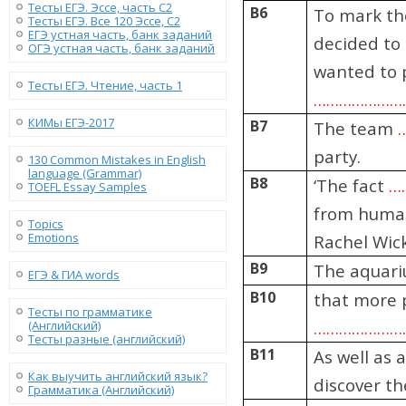
Тесты ЕГЭ. Эссе, часть C2
B6
To mark th
Тесты ЕГЭ. Все 120 Эссе, C2
ЕГЭ устная часть, банк заданий
decided to 
ОГЭ устная часть, банк заданий
wanted to p
Тесты ЕГЭ. Чтение, часть 1
………………
КИМы ЕГЭ-2017
B7
The team
party.
130 Сommon Mistakes in English
language (Grammar)
B8
‘The fact
…
TOEFL Essay Samples
from human
Topics
Emotions
Rachel Wick
B9
The aquar
ЕГЭ & ГИА words
B10
that more p
Тесты по грамматике
…………………
(Английский)
Тесты разные (английский)
B11
As well as 
Как выучить английский язык?
discover t
Грамматика (Английский)