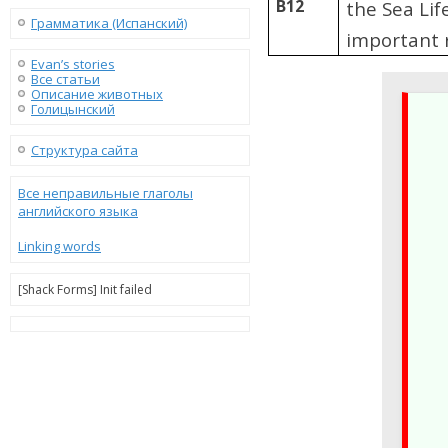
B12
the Sea Li
Грамматика (Испанский)
important r
Evan’s stories
Все статьи
Описание животных
Голицынский
Структура сайта
Все неправильные глаголы
английского языка
Linking words
[Shack Forms] Init failed