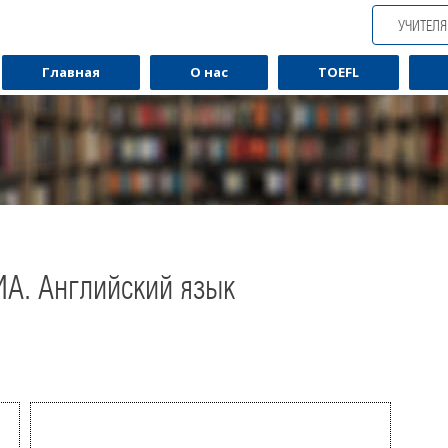
УЧИТЕЛ
Главная
О нас
TOEFL
ИА. Английский язык
Обучаю разговорному английскому.
Обуча