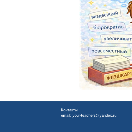
Контакты
email:
your-teachers@yandex.ru