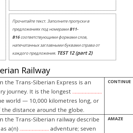
Помогу Вам подготовиться к TOEFL
Помо
или ЕГЭ.
За полгода вывожу ученика
З
Прочитайте текст. Заполните пропуски в
начального уровня на уровень
нач
уверенного общения, свободного
увер
предложениях под номерами
В11-
выражения своих мыслей.
в
В16
соответствующими формами слов,
Специализируюсь на экспресс-
Спе
напечатанных заглавными буквами справа от
методах обучения.
TEST
12
(
part 2)
каждого предложения.
- Игорь
erian Railway
Read more
on the Trans-Siberian Express is an
CONTINUE
y journey. It is the longest
………………………
the world — 10,000 kilometres long, or
f the distance around the globe.
on the Trans-Siberian railway describe
AMAZE
 as a(n)
adventure; seven
………………………