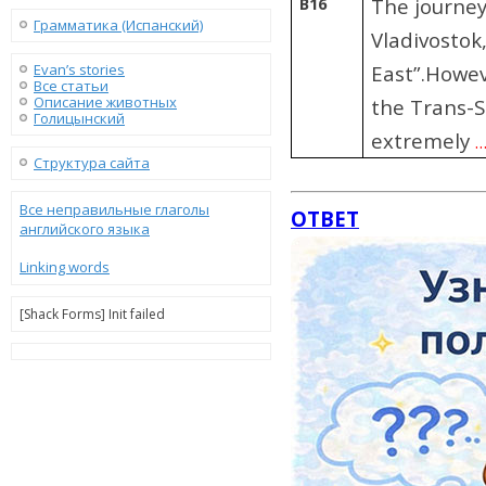
B16
The journey
Грамматика (Испанский)
Vladivostok
Evan’s stories
East”.Howev
Все статьи
Описание животных
the Trans-Si
Голицынский
extremely
Структура сайта
Все неправильные глаголы
ОТВЕТ
английского языка
Linking words
[Shack Forms] Init failed