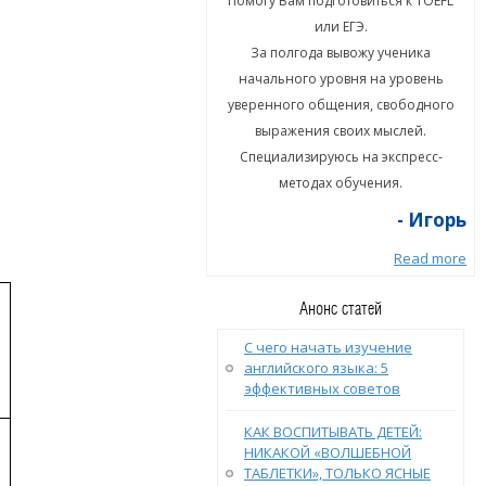
гу Вам подготовиться к TOEFL
Помогу Вам подготовиться к TOEFL
или ЕГЭ.
или ЕГЭ.
а полгода вывожу ученика
За полгода вывожу ученика
ального уровня на уровень
начального уровня на уровень
енного общения, свободного
уверенного общения, свободного
ыражения своих мыслей.
выражения своих мыслей.
циализируюсь на экспресс-
Специализируюсь на экспресс-
методах обучения.
методах обучения.
- Игорь
- Игорь
Read more
Read more
Анонс статей
С чего начать изучение
английского языка: 5
эффективных советов
КАК ВОСПИТЫВАТЬ ДЕТЕЙ:
НИКАКОЙ «ВОЛШЕБНОЙ
ТАБЛЕТКИ», ТОЛЬКО ЯСНЫЕ