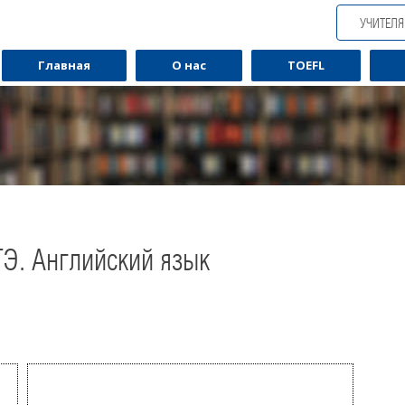
УЧИТЕЛ
Главная
О нас
TOEFL
ГЭ. Английский язык
Обучаю разговорному английскому.
Обуча