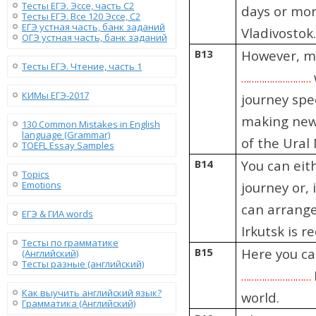
Тесты ЕГЭ. Эссе, часть C2
days or mor
Тесты ЕГЭ. Все 120 Эссе, C2
ЕГЭ устная часть, банк заданий
Vladivostok
ОГЭ устная часть, банк заданий
B13
However, man
Тесты ЕГЭ. Чтение, часть 1
………………………
КИМы ЕГЭ-2017
journey spe
making new 
130 Сommon Mistakes in English
language (Grammar)
of the Ural
TOEFL Essay Samples
B14
You can eit
Topics
Emotions
journey or,
can arrange
ЕГЭ & ГИА words
Irkutsk is 
Тесты по грамматике
B15
Here you can
(Английский)
Тесты разные (английский)
………………………
Как выучить английский язык?
world.
Грамматика (Английский)