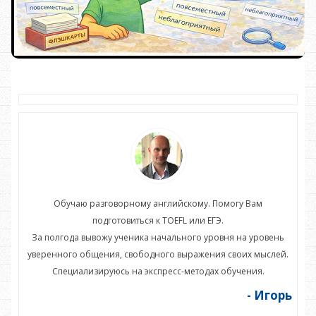
Обучаю разговорному английскому. Помогу Вам
подготовиться к TOEFL или ЕГЭ.
нь
За полгода вывожу ученика начального уровня на уровень
З
ей.
уверенного общения, свободного выражения своих мыслей.
ув
Специализируюсь на экспресс-методах обучения.
орь
- Игорь