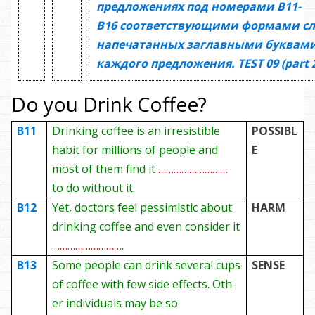
предложениях под номерами
В11-
В16
соответствующими формами сл
напечатанных заглавными буквами
каждого предложения.
TEST
09
(
part 
Do you Drink Coffee?
B11
Drinking coffee is an irresistible
POSSIBL
habit for millions of people and
E
most of them find it
………………………
to do without it.
B12
Yet, doctors feel pessimistic about
HARM
drinking coffee and even consider it
………………………
.
B13
Some people can drink several cups
SENSE
of coffee with few side effects. Oth­
er individuals may be so