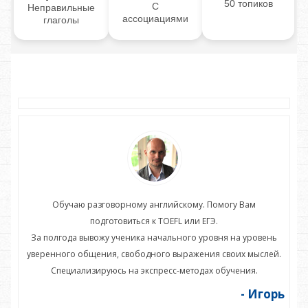
50 топиков
С
Неправильные
ассоциациями
глаголы
Обучаю разговорному английскому. Помогу Вам
подготовиться к TOEFL или ЕГЭ.
нь
За полгода вывожу ученика начального уровня на уровень
З
ей.
уверенного общения, свободного выражения своих мыслей.
ув
Специализируюсь на экспресс-методах обучения.
орь
- Игорь