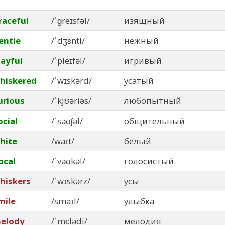
raceful
/ˈɡreɪsfəl/
изящный
entle
/ˈdʒɛntl/
нежный
layful
/ˈpleɪfəl/
игривый
hiskered
/ˈwɪskərd/
усатый
urious
/ˈkjʊəriəs/
любопытный
ocial
/ˈsəʊʃəl/
общительный
hite
/waɪt/
белый
ocal
/ˈvəʊkəl/
голосистый
hiskers
/ˈwɪskərz/
усы
mile
/smaɪl/
улыбка
elody
/ˈmɛlədi/
мелодия