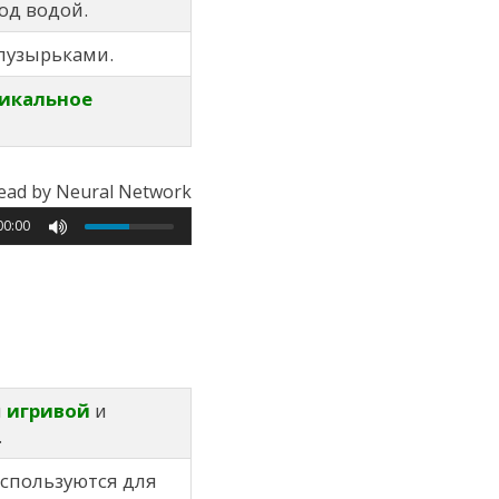
од водой.
пузырьками.
икальное
ead by Neural Network
00:00
й
игривой
и
.
спользуются для