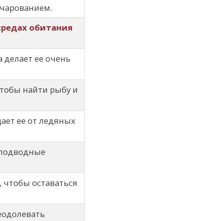
очарованием.
средах обитания
 делает ее очень
чтобы найти рыбу и
ает ее от ледяных
подводные
, чтобы оставаться
еодолевать