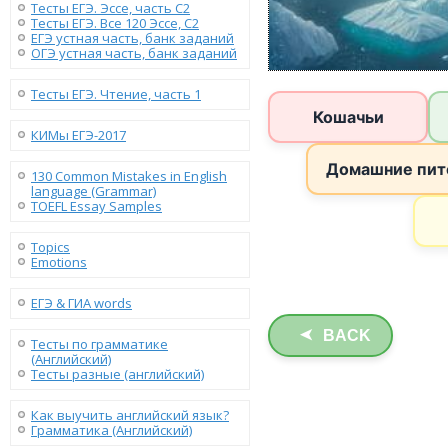
Тесты ЕГЭ. Эссе, часть C2
Тесты ЕГЭ. Все 120 Эссе, C2
ЕГЭ устная часть, банк заданий
ОГЭ устная часть, банк заданий
Тесты ЕГЭ. Чтение, часть 1
КИМы ЕГЭ-2017
130 Сommon Mistakes in English
language (Grammar)
TOEFL Essay Samples
Topics
Emotions
ЕГЭ & ГИА words
BACK
➤
Тесты по грамматике
(Английский)
Тесты разные (английский)
Как выучить английский язык?
Грамматика (Английский)