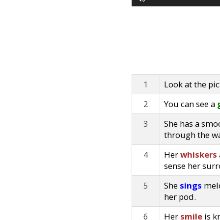
1
Look at the pic
2
You can see a
3
She has a smo
through the wa
4
Her
whiskers
sense her sur
5
She
sings
melo
her pod.
6
Her
smile
is k