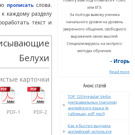
гу Вам подготовиться к TOEFL
Помогу Вам подготовиться к TOEFL
ную
слова.
прописать
или ЕГЭ.
или ЕГЭ.
 к каждому разделу
а полгода вывожу ученика
За полгода вывожу ученика
роработать текст и
ального уровня на уровень
начального уровня на уровень
енного общения, свободного
уверенного общения, свободного
ыражения своих мыслей.
выражения своих мыслей.
писывающие
циализируюсь на экспресс-
Специализируюсь на экспресс-
методах обучения.
методах обучения.
Белухи
- Игорь
- Игорь
Read more
Read more
истые карточки
Анонс статей
TOP 120 Irregular Verbs
(неправильных глаголов)
английского языка (в
PDF
-1
PDF
-2
таблицах, pdf, mp3)
Как я быстро выучила
английский, используя