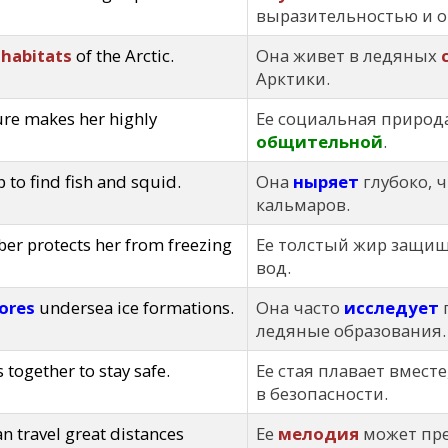
выразительностью и 
y
habitats
of the Arctic.
Она живет в ледяных
Арктики.
ure makes her highly
Ее социальная природа
общительной
.
 to find fish and squid.
Она
ныряет
глубоко, 
кальмаров.
ber protects her from freezing
Ее толстый жир защищ
вод.
ores
undersea ice formations.
Она часто
исследует
ледяные образования.
together to stay safe.
Ее стая плавает вместе
в безопасности.
n travel great distances
Ее
мелодия
может пр