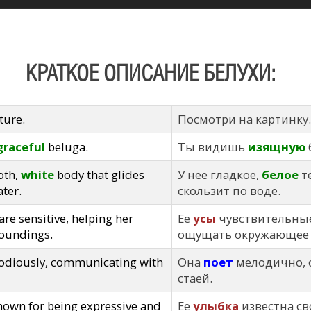
КРАТКОЕ ОПИСАНИЕ БЕЛУХИ:
ture.
Посмотри на картинку.
graceful
beluga.
Ты видишь
изящную
oth,
white
body that glides
У нее гладкое,
белое
те
ter.
скользит по воде.
are sensitive, helping her
Ее
усы
чувствительные
roundings.
ощущать окружающее 
diously, communicating with
Она
поет
мелодично, 
стаей.
nown for being expressive and
Ее
улыбка
известна св