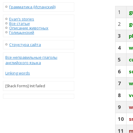
Грамматика (Испанский)
1
g
Evan’s stories
2
g
Все статьи
Описание животных
Голицынский
3
p
Структура сайта
4
w
Все неправильные глаголы
5
c
английского языка
6
s
Linking words
7
w
[Shack Forms] Init failed
8
v
9
w
10
s
11
m