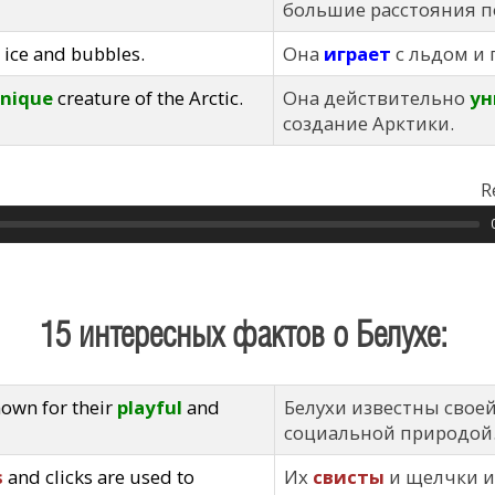
большие расстояния п
 ice and bubbles.
Она
играет
с льдом и 
nique
creature of the Arctic.
Она действительно
ун
создание Арктики.
R
15 интересных фактов о Белухе:
nown for their
playful
and
Белухи известны свое
социальной природой
s
and clicks are used to
Их
свисты
и щелчки и