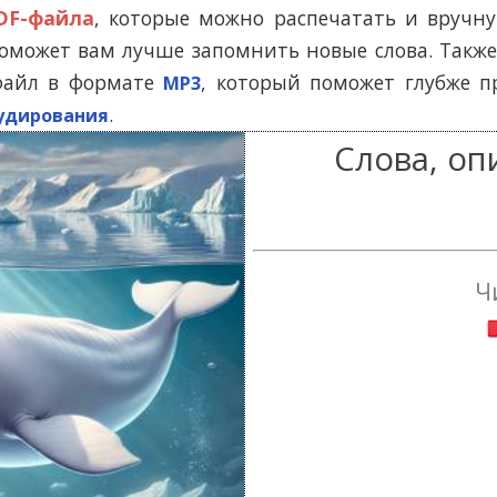
Помогу Вам подготовиться к TOEFL
Помо
DF-файла
, которые можно распечатать и вруч
или ЕГЭ.
может вам лучше запомнить новые слова. Также
За полгода вывожу ученика
З
файл в формате
, который поможет глубже п
MP3
начального уровня на уровень
нач
уверенного общения, свободного
увер
.
удирования
выражения своих мыслей.
в
Слова, о
Специализируюсь на экспресс-
Спе
методах обучения.
- Игорь
Read more
Ч