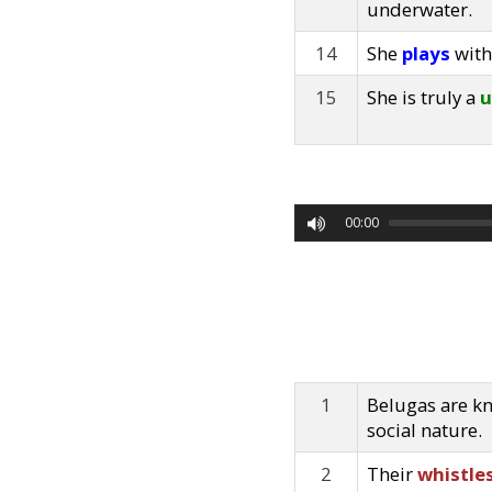
underwater.
14
She
plays
with
15
She is truly a
u
00:00
1
Belugas are k
social nature.
2
Their
whistle