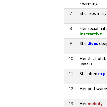
charming.
7
She lives in ic
8
Her social nat
interactive
.
9
She
dives
deep
10
Her thick blub
waters.
11
She often
expl
12
Her pod swims 
13
Her
melody
ca