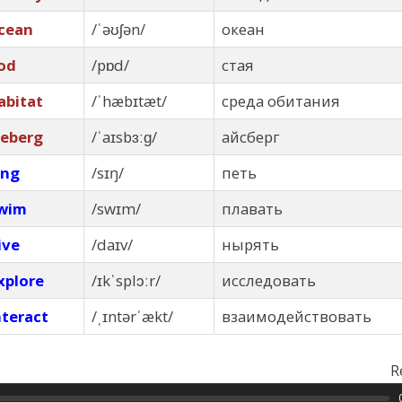
cean
/ˈəʊʃən/
океан
od
/pɒd/
стая
abitat
/ˈhæbɪtæt/
среда обитания
ceberg
/ˈaɪsbɜːɡ/
айсберг
ing
/sɪŋ/
петь
wim
/swɪm/
плавать
ive
/daɪv/
нырять
xplore
/ɪkˈsplɔːr/
исследовать
nteract
/ˌɪntərˈækt/
взаимодействовать
R