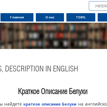
УЧИТЕЛ
Главная
О нас
TOEFL
, DESCRIPTION IN ENGLISH
Краткое Описание Белухи
Обучаю разговорному английскому.
Обуча
вы найдете
на английско
краткое описание Белухи