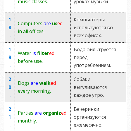
music classes.
уроках музыки.
.
1
Компьютеры
Computers
are
us
ed
8
используются во
in all offices.
.
всех офисах.
1
Вода фильтруется
Water
is
filter
ed
9
перед
before use.
.
употреблением.
2
Собаки
Dogs
are
walk
ed
0
выгуливаются
every morning.
.
каждое утро.
2
Вечеринки
Parties
are
organiz
ed
1
организуются
monthly.
.
ежемесячно.