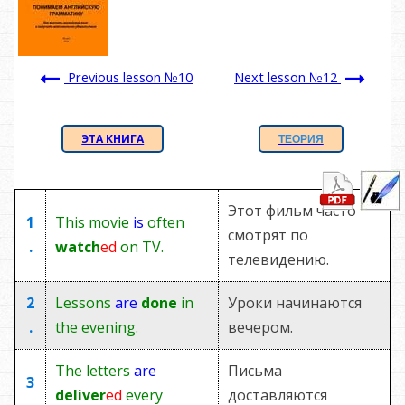
Previous lesson №10
Next lesson №12
Э
ТА КНИГА
ТЕОРИЯ
Этот фильм часто
1
This movie
is
often
смотрят по
.
watch
ed
on TV.
телевидению.
2
Lessons
are
done
in
Уроки начинаются
.
the evening.
вечером.
The letters
are
Письма
3
deliver
ed
every
доставляются