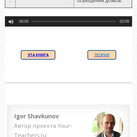
.
освещения домов.
00:00
03:09
ЭТА КНИГА
ТЕОРИЯ
Igor Shavkunov
Автор проекта Your-
Teachers.ru