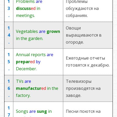
1
Problems
are
Проблемы
3
discuss
ed
in
обсуждаются на
.
meetings.
собраниях.
1
Овощи
Vegetables
are
grown
4
выращиваются в
in the garden.
.
огороде.
1
Annual reports
are
Ежегодные отчеты
5
prepar
ed
by
готовятся к декабрю.
.
December.
1
TVs
are
Телевизоры
6
manufactur
ed
in the
производятся на
.
factory.
заводе.
1
Songs
are
sung
in
Песни поются на
7