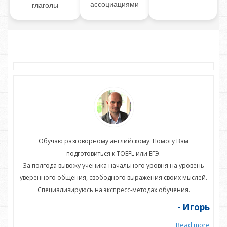
ассоциациями
глаголы
Обучаю разговорному английскому. Помогу Вам
подготовиться к TOEFL или ЕГЭ.
нь
За полгода вывожу ученика начального уровня на уровень
З
ей.
уверенного общения, свободного выражения своих мыслей.
ув
Специализируюсь на экспресс-методах обучения.
орь
- Игорь
more
Read more