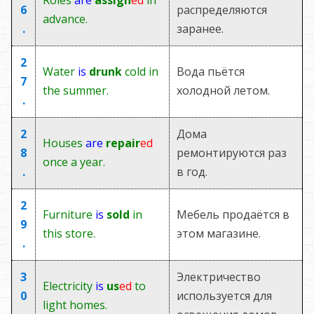
Roles
are
assign
ed
in
6
распределяются
advance.
.
заранее.
2
Water
is
drunk
cold in
Вода пьётся
7
the summer.
холодной летом.
.
2
Дома
Houses
are
repair
ed
8
ремонтируются раз
once a year.
.
в год.
2
Furniture
is
sold
in
Мебель продаётся в
9
this store.
этом магазине.
.
3
Электричество
Electricity
is
us
ed
to
0
используется для
light homes.