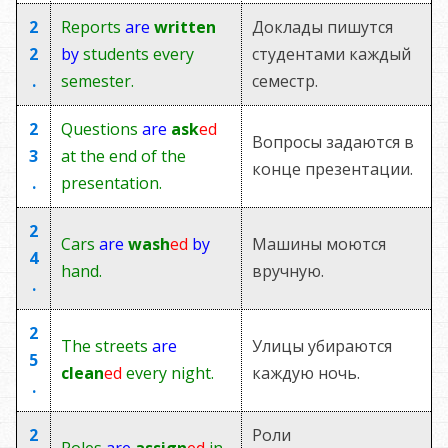
2
Reports
are
written
Доклады пишутся
2
by
students every
студентами каждый
.
semester.
семестр.
2
Questions
are
ask
ed
Вопросы задаются в
3
at the end of the
конце презентации.
.
presentation.
2
Cars
are
wash
ed
by
Машины моются
4
hand.
вручную.
.
2
The streets
are
Улицы убираются
5
clean
ed
every night.
каждую ночь.
.
2
Роли