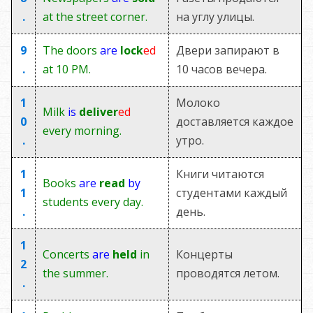
.
at the street corner.
на углу улицы.
9
The doors
are
lock
ed
Двери запирают в
.
at 10 PM.
10 часов вечера.
1
Молоко
Milk
is
deliver
ed
0
доставляется каждое
every morning.
.
утро.
1
Книги читаются
Books
are
read
by
1
студентами каждый
students every day.
.
день.
1
Concerts
are
held
in
Концерты
2
the summer.
проводятся летом.
.