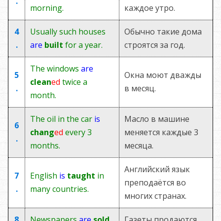
.
morning.
каждое утро.
4
Usually such houses
Обычно такие дома
.
are
built
for a year.
строятся за год.
The windows
are
5
Окна моют дважды
clean
ed
twice a
.
в месяц.
month.
The oil in the car
is
Масло в машине
6
chang
ed
every 3
меняется каждые 3
.
months.
месяца.
Английский язык
7
English
is
taught
in
преподаётся во
.
many countries.
многих странах.
8
Newspapers
are
sold
Газеты продаются