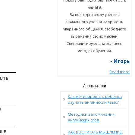
гу Вам подготовиться к TOEFL
Помогу Вам подготовиться к TOEFL
или ЕГЭ.
или ЕГЭ.
а полгода вывожу ученика
За полгода вывожу ученика
ального уровня на уровень
начального уровня на уровень
енного общения, свободного
уверенного общения, свободного
ыражения своих мыслей.
выражения своих мыслей.
циализируюсь на экспресс-
Специализируюсь на экспресс-
методах обучения.
методах обучения.
- Игорь
- Игорь
Read more
Read more
UTE
Анонс статей
Как мотивировать ребёнка
изучать английский язык?
E
Методики запоминания
английских слов
BLE
КАК ВОСПИТАТЬ МЫШЛЕНИЕ,