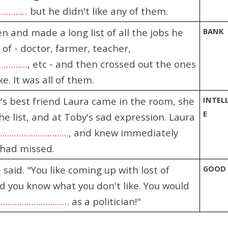
……………
but he didn't like any of them.
n and made a long list of all the jobs he
BANK
 of - doctor, farmer, teacher,
…………
, etc - and then crossed out the ones
ke. It was all of them.
s best friend Laura came in the room, she
INTEL
E
he list, and at Toby's sad expression. Laura
…………………………
, and knew immediately
had missed.
 said. "You like coming up with lost of
GOOD
d you know what you don't like. You would
…………………………
as a politician!"