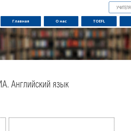
УЧИТЕЛ
Главная
О нас
TOEFL
ИА. Английский язык
Обучаю разговорному английскому.
Обуча