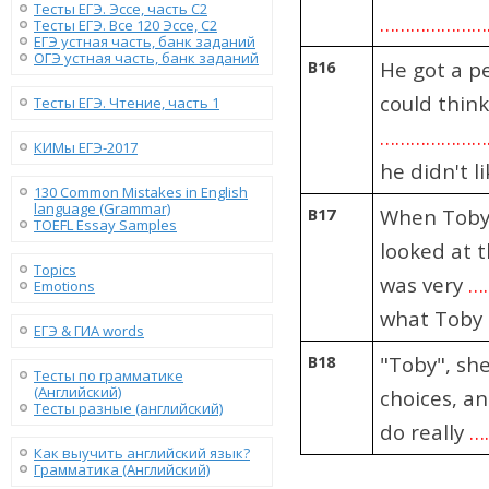
Тесты ЕГЭ. Эссе, часть C2
………………
Тесты ЕГЭ. Все 120 Эссе, C2
ЕГЭ устная часть, банк заданий
ОГЭ устная часть, банк заданий
B16
He got a pe
could think
Тесты ЕГЭ. Чтение, часть 1
…………………
КИМы ЕГЭ-2017
he didn't li
130 Сommon Mistakes in English
language (Grammar)
B17
When Toby'
TOEFL Essay Samples
looked at t
Topics
was very
…
Emotions
what Toby 
ЕГЭ & ГИА words
B18
"Toby", she
Тесты по грамматике
(Английский)
choices, an
Тесты разные (английский)
do really
…
Как выучить английский язык?
Грамматика (Английский)