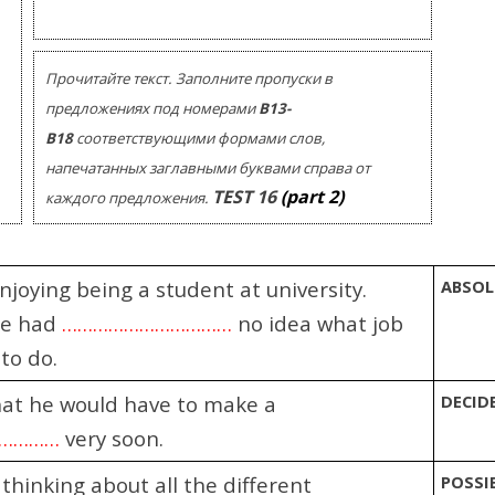
Помогу Вам подготовиться к TOEFL
Помо
или ЕГЭ.
За полгода вывожу ученика
З
Прочитайте текст. Заполните пропуски в
начального уровня на уровень
нач
уверенного общения, свободного
увер
предложениях под номерами
В13-
выражения своих мыслей.
в
В18
соответствующими формами слов,
Специализируюсь на экспресс-
Спе
напечатанных заглавными буквами справа от
методах обучения.
TEST
16
(part 2)
каждого предложения.
- Игорь
Read more
joying being a student at university.
ABSOL
he had
……………………………
no idea what job
to do.
at he would have to make a
DECID
……………
very soon.
thinking about all the different
POSSI