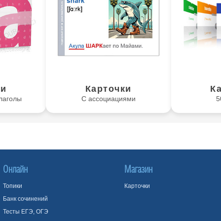
ки
Карточки
К
лаголы
С ассоциациями
5
Онлайн
Магазин
Топики
Карточки
Банк сочинений
Тесты ЕГЭ, ОГЭ