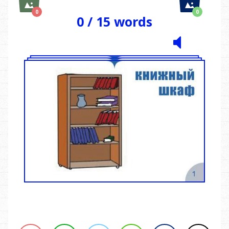
0
0
0
/
15
words
Saved
Saved
Images
Images