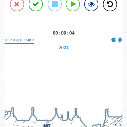
Reject
Accept
Stop
Help
Back
00
:
00
:
04
все карточки
texts