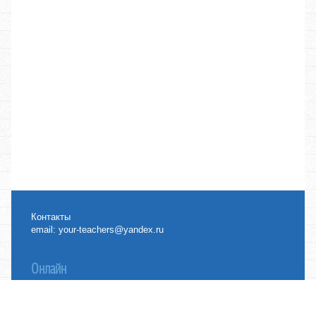
Контакты
email:
your-teachers@yandex.ru
Онлайн
Топики
Банк сочинений