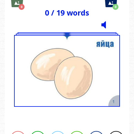
0
0
0
/
19
words
Saved
Saved
Images
Images