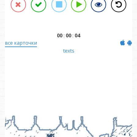
Reject
Accept
Stop
Help
Back
00
:
00
:
04
все карточки
texts