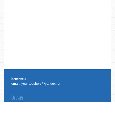
Контакты
email:
your-teachers@yandex.ru
Онлайн
Топики
Банк сочинений