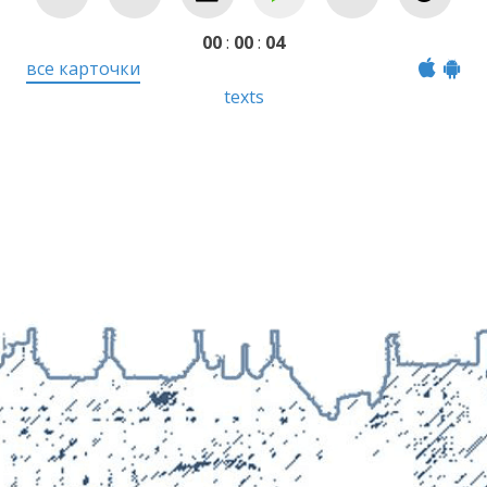
Reject
Accept
Stop
Help
Back
00
:
00
:
04
все карточки
texts