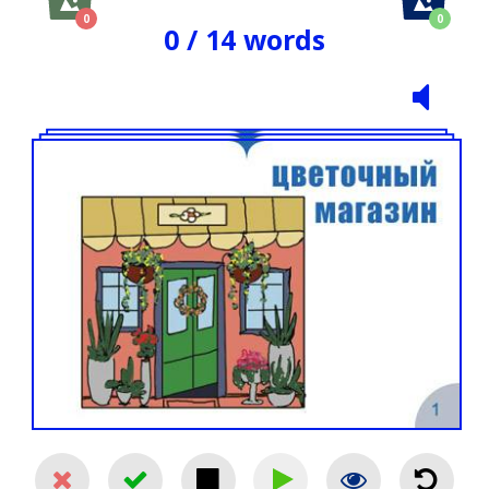
0
0
0
/
14
words
Saved
Saved
Images
Images