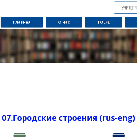
УЧИТЕЛ
Главная
О нас
TOEFL
07.Городские строения (rus-eng)