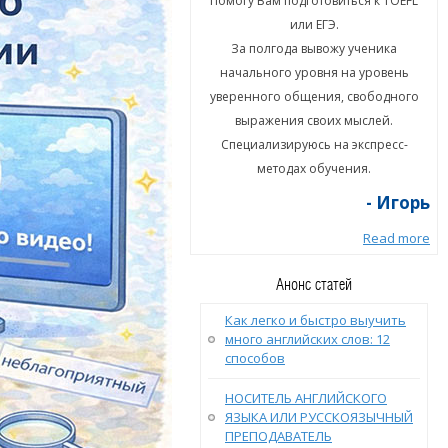
гу Вам подготовиться к TOEFL
Помогу Вам подготовиться к TOEFL
или ЕГЭ.
или ЕГЭ.
а полгода вывожу ученика
За полгода вывожу ученика
ального уровня на уровень
начального уровня на уровень
енного общения, свободного
уверенного общения, свободного
ыражения своих мыслей.
выражения своих мыслей.
циализируюсь на экспресс-
Специализируюсь на экспресс-
методах обучения.
методах обучения.
- Игорь
- Игорь
Read more
Read more
Анонс статей
Как легко и быстро выучить
много английских слов: 12
способов
НОСИТЕЛЬ АНГЛИЙСКОГО
ЯЗЫКА ИЛИ РУССКОЯЗЫЧНЫЙ
ПРЕПОДАВАТЕЛЬ