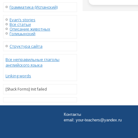
Грамматика (Испанский)
Evan’s stories
Все статьи
Описание животных
Голицынский
Структура сайта
Все неправильные глаголы
английского языка
Linking words
[Shack Forms] Init failed
Контакты
email:
your-teachers@yandex.ru