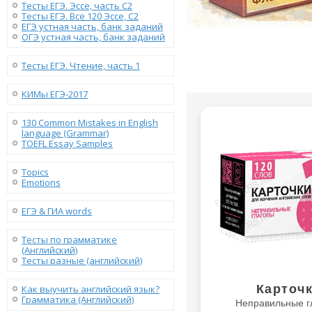
Тесты ЕГЭ. Эссе, часть C2
Тесты ЕГЭ. Все 120 Эссе, C2
ЕГЭ устная часть, банк заданий
ОГЭ устная часть, банк заданий
Тесты ЕГЭ. Чтение, часть 1
КИМы ЕГЭ-2017
130 Сommon Mistakes in English
language (Grammar)
TOEFL Essay Samples
Topics
Emotions
ЕГЭ & ГИА words
Тесты по грамматике
(Английский)
Тесты разные (английский)
Карточ
Как выучить английский язык?
Грамматика (Английский)
Неправильные г