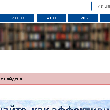
УЧИТЕЛ
Главная
О нас
TOEFL
не найдена
Обучаю разговорному английскому.
Обуча