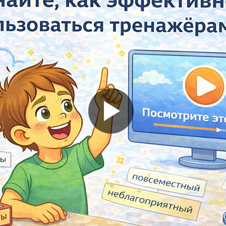
Помогу Вам подготовиться к TOEFL
Помо
или ЕГЭ.
За полгода вывожу ученика
З
начального уровня на уровень
нач
уверенного общения, свободного
увер
выражения своих мыслей.
в
Специализируюсь на экспресс-
Спе
методах обучения.
- Игорь
Read more