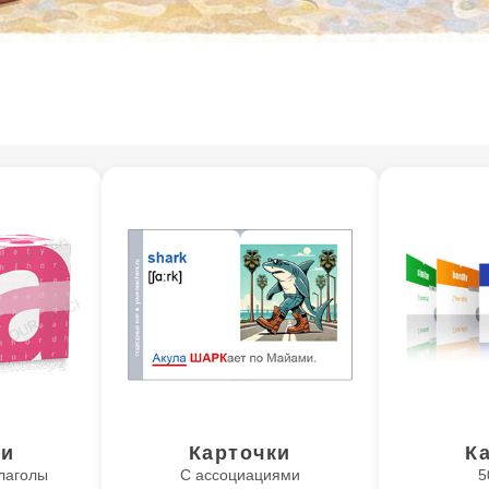
ки
Карточки
К
лаголы
С ассоциациями
5