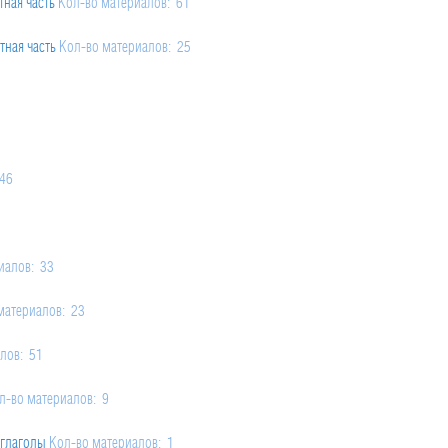
тная часть
Кол-во материалов: 61
2
be / can’t be)
Кол-во материалов: 2
тная часть
Кол-во материалов: 25
в: 2
able to).
Кол-во материалов: 2
 could / may); offers and requests;
Кол-во материалов: 2
: 4
). “I wish” – sentences
Кол-во материалов: 2
146
x Object construction
Кол-во материалов: 2
иалов: 33
материалов: 23
лов: 51
л-во материалов: 9
 глаголы
Кол-во материалов: 1