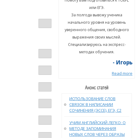
гу Вам подготовиться к TOEFL
Помогу Вам подготовиться к TOEFL
или ЕГЭ.
или ЕГЭ.
а полгода вывожу ученика
За полгода вывожу ученика
ального уровня на уровень
начального уровня на уровень
енного общения, свободного
уверенного общения, свободного
ыражения своих мыслей.
выражения своих мыслей.
циализируюсь на экспресс-
Специализируюсь на экспресс-
методах обучения.
методах обучения.
- Игорь
- Игорь
Read more
Read more
Анонс статей
ИСПОЛЬЗОВАНИЕ СЛОВ
СВЯЗОК В НАПИСАНИИ
СОЧИНЕНИЯ (ЭССЕ), ЕГЭ, С2
УЧИМ АНГЛИЙСКИЙ ЛЕГКО: О
МЕТОДЕ ЗАПОМИНАНИЯ
НОВЫХ СЛОВ ЧЕРЕЗ ОБРАЗЫ