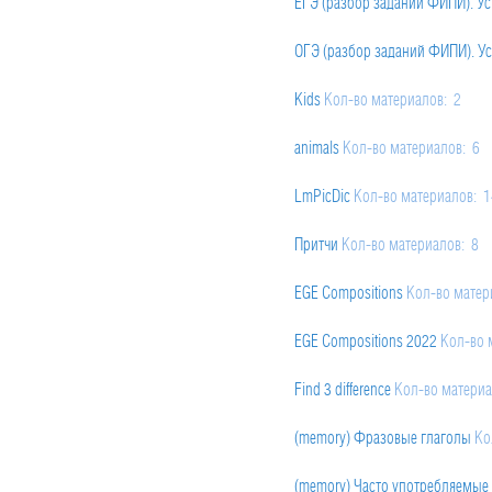
ЕГЭ (разбор заданий ФИПИ). Ус
16. Sports
Кол-во материалов: 
13. Modal Verbs: deduction (must 
ОГЭ (разбор заданий ФИПИ). Ус
17. Television
Кол-во материало
14. Modal Verbs. Ability (can / be 
Kids
Кол-во материалов: 2
18. Traffic
Кол-во материалов: 2
15. Modal Verbs. Permission (can /
animals
Кол-во материалов: 6
19. Traveling
Кол-во материалов
16. Conditional sentences (2 and 3
LmPicDic
Кол-во материалов: 
17. Ing - or the infinitive. Comple
Притчи
Кол-во материалов: 8
EGE Compositions
Кол-во матер
EGE Compositions 2022
Кол-во 
Find 3 difference
Кол-во материа
(memory) Фразовые глаголы
Ко
(memory) Часто употребляемые