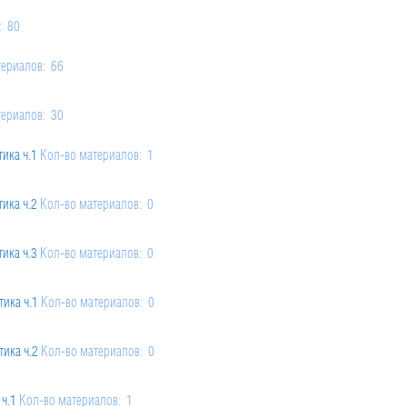
Помогу Вам подготовиться к TOEFL
Помо
или ЕГЭ.
: 80
За полгода вывожу ученика
З
териалов: 66
начального уровня на уровень
нач
уверенного общения, свободного
увер
выражения своих мыслей.
в
риалов: 21
териалов: 30
Специализируюсь на экспресс-
Спе
методах обучения.
ика ч.1
Кол-во материалов: 1
- Игорь
ика ч.2
Кол-во материалов: 0
Read more
ика ч.3
Кол-во материалов: 0
ика ч.1
Кол-во материалов: 0
ика ч.2
Кол-во материалов: 0
ч.1
Кол-во материалов: 1