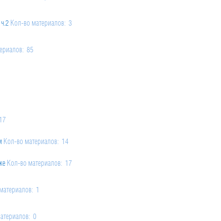
ч.2
Кол-во материалов: 3
016
ериалов: 85
17
риалов: 4
.2
м
Кол-во материалов: 14
ке
риалов: 2
Кол-во материалов: 17
алов: 2
.1
tinuous
материалов: 1
Кол-во материалов: 2
2
e
Кол-во материалов: 4
 7
атериалов: 0