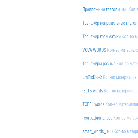
Предложные глаголы 100
Кол-
Тренажёр неправильные глагол
Тренажёр грамматики
Кол-во м
VOVA WORDS
Кол-во материал
Тренажёры разные
Кол-во мате
LmPicDic-2
Кол-во материалов:
IELTS words
Кол-во материалов
TOEFL words
Кол-во материало
География-слова
Кол-во матер
smart_words_100
Кол-во матер