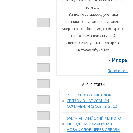
гу Вам подготовиться к TOEFL
Помогу Вам подготовиться к TOEFL
или ЕГЭ.
или ЕГЭ.
а полгода вывожу ученика
За полгода вывожу ученика
ального уровня на уровень
начального уровня на уровень
енного общения, свободного
уверенного общения, свободного
ыражения своих мыслей.
выражения своих мыслей.
циализируюсь на экспресс-
Специализируюсь на экспресс-
методах обучения.
методах обучения.
- Игорь
- Игорь
Read more
Read more
Анонс статей
ИСПОЛЬЗОВАНИЕ СЛОВ
СВЯЗОК В НАПИСАНИИ
СОЧИНЕНИЯ (ЭССЕ), ЕГЭ, С2
УЧИМ АНГЛИЙСКИЙ ЛЕГКО: О
МЕТОДЕ ЗАПОМИНАНИЯ
НОВЫХ СЛОВ ЧЕРЕЗ ОБРАЗЫ