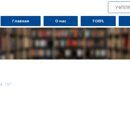
УЧИТЕЛ
Главная
О нас
TOEFL
ов: 197
Обучаю разговорному английскому.
Обуча
алов: 44