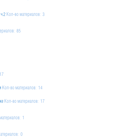
ч.2
Кол-во материалов: 3
016
ериалов: 85
17
риалов: 4
.2
м
Кол-во материалов: 14
ке
риалов: 2
Кол-во материалов: 17
алов: 2
.1
tinuous
материалов: 1
Кол-во материалов: 2
2
e
Кол-во материалов: 4
 7
атериалов: 0