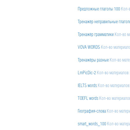
Предложные глаголы 100
Кол-
Тренажёр неправильные глагол
Тренажёр грамматики
Кол-во м
VOVA WORDS
Кол-во материал
Тренажёры разные
Кол-во мате
LmPicDic-2
Кол-во материалов:
IELTS words
Кол-во материалов
TOEFL words
Кол-во материало
География-слова
Кол-во матер
smart_words_100
Кол-во матер