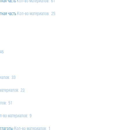
тная часть
Кол-во материалов: 61
2
be / can’t be)
Кол-во материалов: 2
тная часть
Кол-во материалов: 25
в: 2
able to).
Кол-во материалов: 2
 could / may); offers and requests;
Кол-во материалов: 2
: 4
). “I wish” – sentences
Кол-во материалов: 2
146
x Object construction
Кол-во материалов: 2
иалов: 33
материалов: 23
лов: 51
л-во материалов: 9
 глаголы
Кол-во материалов: 1