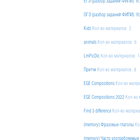
ЕГЭ (разбор заданий ФИПИ). Ус
16. Sports
Кол-во материалов: 
13. Modal Verbs: deduction (must 
ОГЭ (разбор заданий ФИПИ). Ус
17. Television
Кол-во материало
14. Modal Verbs. Ability (can / be 
Kids
Кол-во материалов: 2
18. Traffic
Кол-во материалов: 2
15. Modal Verbs. Permission (can /
animals
Кол-во материалов: 6
19. Traveling
Кол-во материалов
16. Conditional sentences (2 and 3
LmPicDic
Кол-во материалов: 
17. Ing - or the infinitive. Comple
Притчи
Кол-во материалов: 8
EGE Compositions
Кол-во матер
EGE Compositions 2022
Кол-во 
Find 3 difference
Кол-во материа
(memory) Фразовые глаголы
Ко
(memory) Часто употребляемые