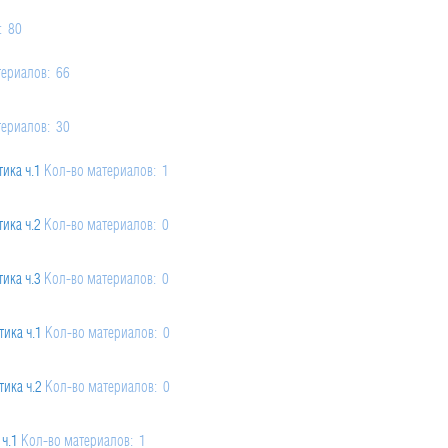
Помогу Вам подготовиться к TOEFL
Помо
или ЕГЭ.
: 80
За полгода вывожу ученика
З
териалов: 66
начального уровня на уровень
нач
уверенного общения, свободного
увер
выражения своих мыслей.
в
риалов: 21
териалов: 30
Специализируюсь на экспресс-
Спе
методах обучения.
ика ч.1
Кол-во материалов: 1
- Игорь
ика ч.2
Кол-во материалов: 0
Read more
ика ч.3
Кол-во материалов: 0
ика ч.1
Кол-во материалов: 0
ика ч.2
Кол-во материалов: 0
ч.1
Кол-во материалов: 1